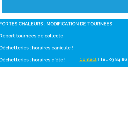
FORTES CHALEURS : MODIFICATION DE TOURNEES !
Report tournées de collecte
Déchetteries : horaires canicule !
Contact
I
Tél. 03 84 8
Déchetteries : horaires d'été !