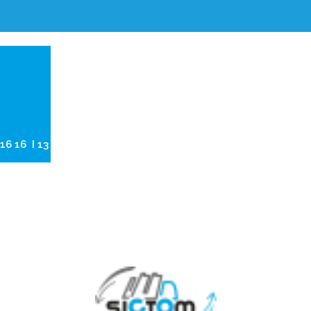
6 16 16 I 13 ZAC des Toupes, 39570 Montmorot
Tél. 03 84 86 16 16