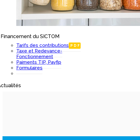
Financement du SICTOM
I
Tarifs des contributions
PDF
Taxe et Redevance-
Fonctionnement
Paiments TIP, Payfip
Formulaires
ctualités