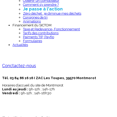
Obtenir un composteur
Comment s’y prendre ?
Je passe à l'action
Zéro déchet : je diminue mes déchets
Consignes de tri
Animations
Financement du SICTOM
Taxe et Redevance- Fonctionnement
Tarifs des contributions
Paiments TIP, Payfip
Formulaires
Actualités
Conctactez-nous
Tél. 03 84 86 16 16 I ZAC Les Toupes, 39570 Montmorot
Horaires d’accueil du site de Montmorot
Lundi au jeudi :
9h-12h ; 14h-17h
Vendredi :
9h-12h ; 14h-16h30