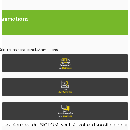
Animations
Réduisons nos déchets
Animations
Les équipes du SICTOM sont à votre disposition pour