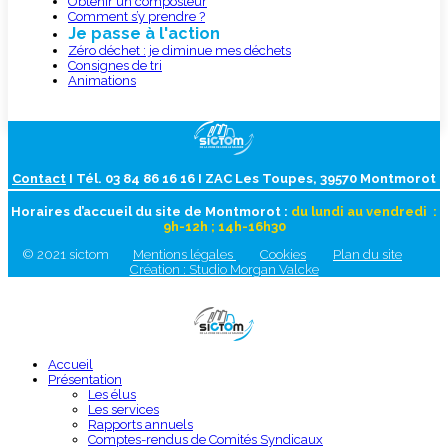
Obtenir un composteur
Comment s’y prendre ?
Je passe à l'action
Zéro déchet : je diminue mes déchets
Consignes de tri
Animations
Contact
I Tél. 03 84 86 16 16 I ZAC Les Toupes, 39570 Montmorot
Horaires d’accueil du site de Montmorot :
du lundi au vendredi :
9h-12h ; 14h-16h30
© 2021 sictom
Mentions légales
Cookies
Plan du site
Création : Studio Morgan Valcke
Accueil
Présentation
Les élus
Les services
Rapports annuels
Comptes-rendus de Comités Syndicaux