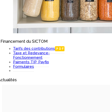
Financement du SICTOM
I
Tarifs des contributions
PDF
Taxe et Redevance-
Fonctionnement
Paiments TIP, Payfip
Formulaires
ctualités