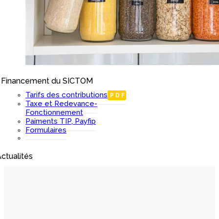
Financement du SICTOM
I
Tarifs des contributions
PDF
Taxe et Redevance-
Fonctionnement
Paiments TIP, Payfip
Formulaires
ctualités