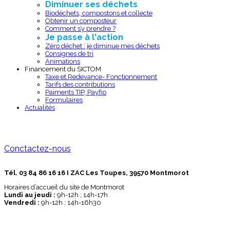
Diminuer ses déchets
Biodéchets, compostons et collecte
Obtenir un composteur
Comment s’y prendre ?
Je passe à l'action
Zéro déchet : je diminue mes déchets
Consignes de tri
Animations
Financement du SICTOM
Taxe et Redevance- Fonctionnement
Tarifs des contributions
Paiments TIP, Payfip
Formulaires
Actualités
Conctactez-nous
Tél. 03 84 86 16 16 I ZAC Les Toupes, 39570 Montmorot
Horaires d’accueil du site de Montmorot
Lundi au jeudi :
9h-12h ; 14h-17h
Vendredi :
9h-12h ; 14h-16h30