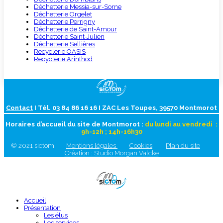
Déchetterie Messia-sur-Sorne
Déchetterie Orgelet
Déchetterie Perrigny
Déchetterie de Saint-Amour
Déchetterie Saint-Julien
Déchetterie Sellières
Recyclerie OASIS
Recyclerie Arinthod
Contact
I Tél. 03 84 86 16 16 I ZAC Les Toupes, 39570 Montmorot
Horaires d’accueil du site de Montmorot :
du lundi au vendredi :
9h-12h ; 14h-16h30
© 2021 sictom
Mentions légales
Cookies
Plan du site
Création : Studio Morgan Valcke
Accueil
Présentation
Les élus
Les services