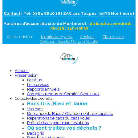
Contact
I Tél. 03 84 86 16 16 I ZAC Les Toupes, 39570 Montmorot
Horaires d’accueil du site de Montmorot :
du lundi au vendredi :
9h-12h ; 14h-16h30
© 2021 sictom
Mentions légales
Cookies
Plan du site
Création : Studio Morgan Valcke
Accueil
Présentation
Les élus
Les services
Rapports annuels
Comptes-rendus de Comités Syndicaux
Collecte des déchets
Bacs Gris, Bleu et Jaune
Vos bacs
Demande de Bacs / Changements de capacité
Réparations de bacs ou bacs volés
Prêts de bacs pour manifestations
Où sont traités vos déchets ?
Bacs gris
Bacs bleus et jaunes