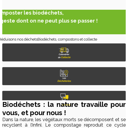
mposter les biodéchets,
 geste dont on ne peut plus se passer !
Réduisons nos déchets
Biodéchets, compostons et collecte
Biodéchets : la nature travaille pour
vous, et pour nous !
Dans la nature, les végétaux morts se décomposent et se
recyclent à l’infini. Le compostage reproduit ce cycle