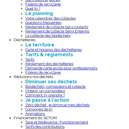
Filières de recyclage
Quel tri ?
Le planning
Votre calendrier des collectes
Questions fréquentes
Règlement de collecte bacs roulants
Règlement de collecte Semi Enterrés
La collecte des biodéchets
Déchetteries
Le territoire
Carte et horaires des déchetteries
Tarifs & réglements
Tarifs
Règlement des déchetteries
Demande carte accès pour professionnels
Filières de recyclage
Réduisons nos déchets
Diminuer ses déchets
Biodéchets, compostons et collecte
Obtenir un composteur
Comment s’y prendre ?
Je passe à l'action
Zéro déchet : je diminue mes déchets
Consignes de tri
Animations
Financement du SICTOM
Taxe et Redevance- Fonctionnement
Tarifs des contributions