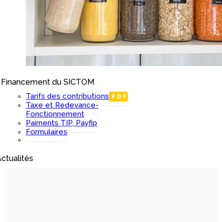
Financement du SICTOM
I
Tarifs des contributions
PDF
Taxe et Redevance-
Fonctionnement
Paiments TIP, Payfip
Formulaires
ctualités