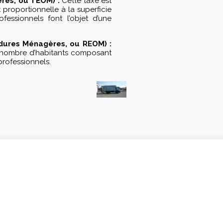
res, ou TEOM) :
Cette taxe est
 proportionnelle à la superficie
fessionnels font l’objet d’une
dures Ménagères, ou REOM) :
du nombre d’habitants composant
professionnels.