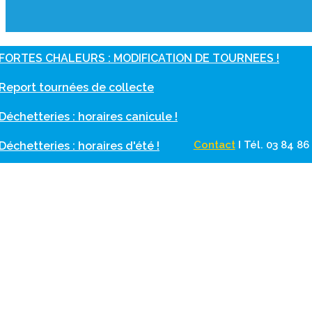
FORTES CHALEURS : MODIFICATION DE TOURNEES !
Report tournées de collecte
Déchetteries : horaires canicule !
Contact
I
Tél. 03 84 8
Déchetteries : horaires d'été !