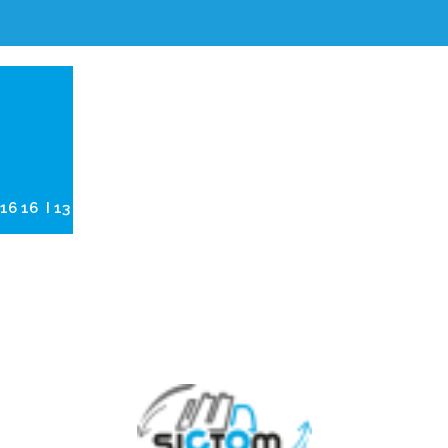
6 16 16 I 13 ZAC des Toupes, 39570 Montmorot
Tél. 03 84 86 16 16