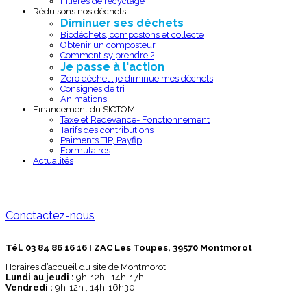
Filières de recyclage
Réduisons nos déchets
Diminuer ses déchets
Biodéchets, compostons et collecte
Obtenir un composteur
Comment s’y prendre ?
Je passe à l'action
Zéro déchet : je diminue mes déchets
Consignes de tri
Animations
Financement du SICTOM
Taxe et Redevance- Fonctionnement
Tarifs des contributions
Paiments TIP, Payfip
Formulaires
Actualités
Conctactez-nous
Tél. 03 84 86 16 16 I ZAC Les Toupes, 39570 Montmorot
Horaires d’accueil du site de Montmorot
Lundi au jeudi :
9h-12h ; 14h-17h
Vendredi :
9h-12h ; 14h-16h30