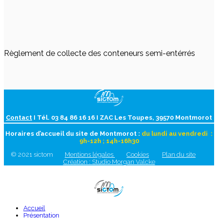
Règlement de collecte des conteneurs semi-entérrés
Contact
I Tél. 03 84 86 16 16 I ZAC Les Toupes, 39570 Montmorot
Horaires d’accueil du site de Montmorot :
du lundi au vendredi :
9h-12h ; 14h-16h30
© 2021 sictom
Mentions légales
Cookies
Plan du site
Création : Studio Morgan Valcke
Accueil
Présentation