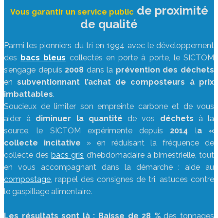
de proximité
Vous garantir un service public
de qualité
Parmi les pionniers du tri en 1994 avec le développement
des
bacs bleus
collectés en porte à porte, le SICTOM
s’engage depuis
2008
dans la
prévention des déchets
en
subventionnant l’achat de composteurs à prix
imbattables
.
Soucieux de limiter son empreinte carbone et de vous
aider à
diminuer la quantité
de vos
déchets
à la
source, le SICTOM expérimente depuis
2014
l
a «
collecte incitative
» en réduisant la fréquence de
collecte des
bacs gris
d’hebdomadaire à bimestrielle, tout
en vous accompagnant dans la démarche : aide au
compostage
, rappel des consignes de tri, astuces contre
le gaspillage alimentaire.
Les résultats sont là :
Baisse de 28 %
des tonnages