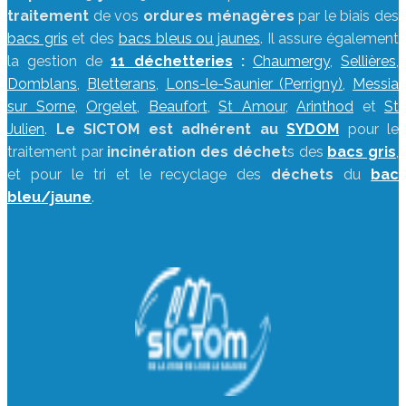
traitement
de vos
ordures ménagères
par le biais des
bacs gris
et des
bacs bleus ou jaunes
. Il assure également
la gestion de
11 déchetteries
:
Chaumergy
,
Sellières
,
Domblans
,
Bletterans
,
Lons-le-Saunier (Perrigny)
,
Messia
sur Sorne
,
Orgelet
,
Beaufort
,
St Amour
,
Arinthod
et
St
Julien
.
Le SICTOM est adhérent au
SYDOM
pour le
traitement par
incinération des déchet
s des
bacs gris
,
et pour le tri et le recyclage des
déchets
du
bac
bleu/jaune
.