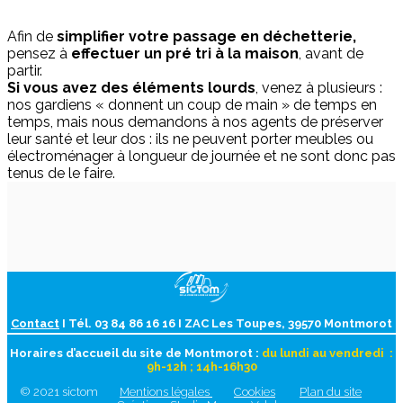
Afin de
simplifier votre passage en déchetterie,
pensez à
effectuer un pré tri à la maison
, avant de
partir.
Si vous avez des éléments lourds
, venez à plusieurs :
nos gardiens « donnent un coup de main » de temps en
temps, mais nous demandons à nos agents de préserver
leur santé et leur dos : ils ne peuvent porter meubles ou
électroménager à longueur de journée et ne sont donc pas
tenus de le faire.
Contact
I Tél. 03 84 86 16 16 I ZAC Les Toupes, 39570 Montmorot
Horaires d’accueil du site de Montmorot :
du lundi au vendredi :
9h-12h ; 14h-16h30
© 2021 sictom
Mentions légales
Cookies
Plan du site